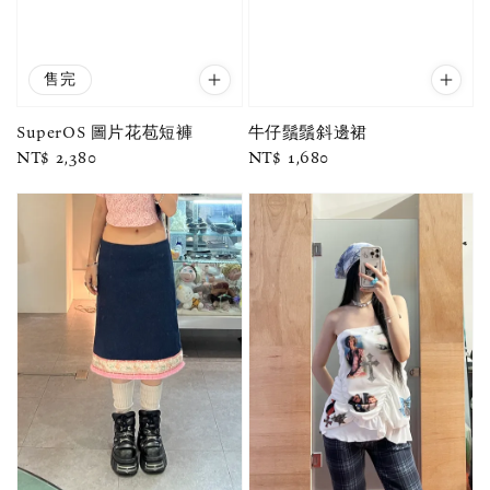
售完
SuperOS 圖片花苞短褲
牛仔鬚鬚斜邊裙
Regular
NT$ 2,380
Regular
NT$ 1,680
price
price