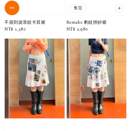
售完
Sale
不規則波浪紋卡其裙
Remake 豹紋拼紗裙
Regular
NT$ 1,380
Regular
NT$ 2,980
price
price