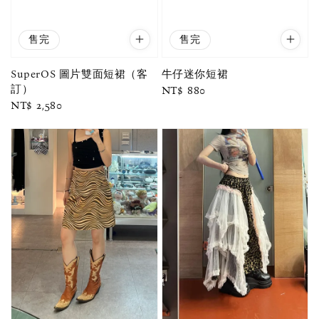
售完
售完
SuperOS 圖片雙面短裙（客
牛仔迷你短裙
訂）
Regular
NT$ 880
Regular
NT$ 2,580
price
price