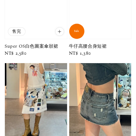
售完
Sale
Super OS白色圖案傘狀裙
牛仔高腰合身短裙
Regular
NT$ 2,580
Regular
NT$ 1,380
price
price