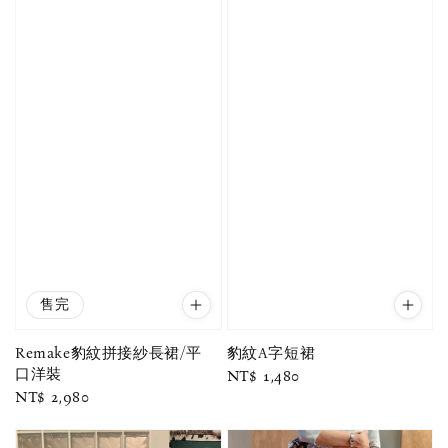
售完
Remake豹紋拼接紗長裙/平
豹紋A字短裙
口洋裝
Regular
NT$ 1,480
Regular
NT$ 2,980
price
price