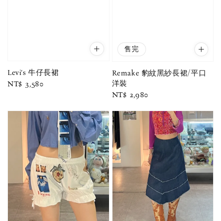
售完
Levi’s 牛仔長裙
Remake 豹紋黑紗長裙/平口
洋裝
Regular
NT$ 3,580
Regular
NT$ 2,980
price
price