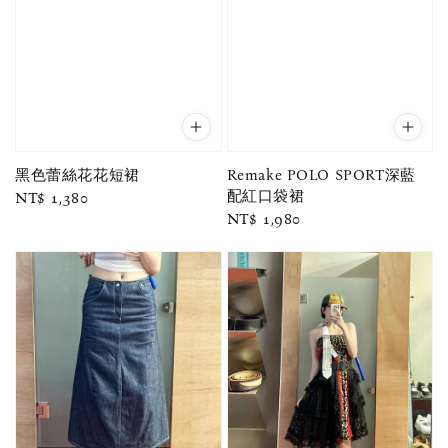
黑色蕾絲花花短裙
Remake POLO SPORT深藍
配紅口袋裙
Regular
NT$ 1,380
Regular
NT$ 1,980
price
price