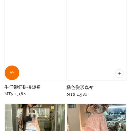
Sale
牛仔鉚釘拼接短裙
橘色變形蟲裙
Regular
NT$ 1,380
Regular
NT$ 1,580
price
price