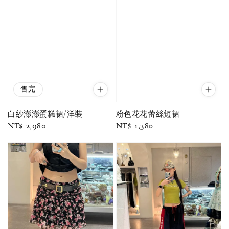
售完
白紗澎澎蛋糕裙/洋裝
粉色花花蕾絲短裙
Regular
NT$ 2,980
Regular
NT$ 1,380
price
price