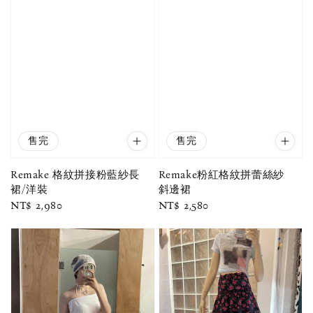
售完
售完
Remake 格紋拼接粉藍紗長
Remake粉紅格紋拼蕾絲紗
裙/洋裝
斜邊裙
Regular
NT$ 2,980
Regular
NT$ 2,580
price
price