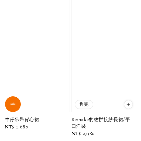
售完
Sale
牛仔吊帶背心裙
Remake豹紋拼接紗長裙/平
口洋裝
Regular
NT$ 1,680
Regular
NT$ 2,980
price
price