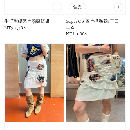
售完
牛仔刺繡亮片鬚鬚短裙
SuperOS 圖片抓皺裙/平口
上衣
Regular
NT$ 1,480
Regular
NT$ 2,880
price
price