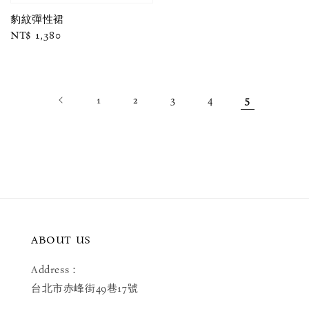
豹紋彈性裙
Regular
NT$ 1,380
price
1
2
3
4
5
ABOUT US
Address：
台北市赤峰街49巷17號