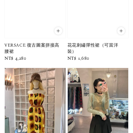
VERSACE 復古圖案拼接高
花花刺繡彈性裙（可當洋
腰裙
裝）
Regular
NT$ 4,280
Regular
NT$ 1,680
price
price