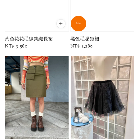
Sale
黃色花花毛線鉤織長裙
黑色毛呢短裙
Regular
NT$ 3,580
Regular
NT$ 1,280
price
price