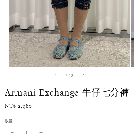
1
/
5
Armani Exchange 牛仔七分褲
Regular
NT$ 2,980
price
數量