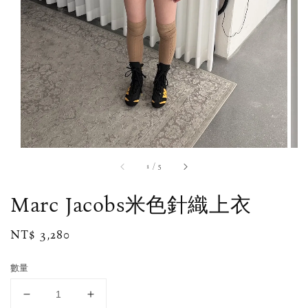
1
/
5
Marc Jacobs米色針織上衣
Regular
NT$ 3,280
price
數量