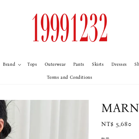
Brand
Tops
Outerwear
Pants
Skirts
Dresses
S
Terms and Conditions
MAR
Regular
NT$ 5,680
price