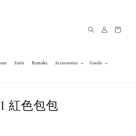
hoes
Suits
Remake
Accessories
Goods
NI 紅色包包