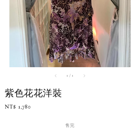
1
/
1
紫色花花洋裝
Regular
NT$ 1,780
售完
price
售完