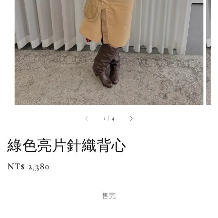
1
/
4
綠色亮片針織背心
Regular
NT$ 2,380
售完
price
售完