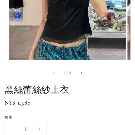
1
/
6
黑絲蕾絲紗上衣
Regular
NT$ 1,380
price
數量