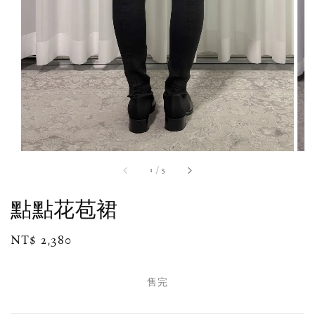
1
/
5
點點花苞裙
Regular
NT$ 2,380
售完
price
售完