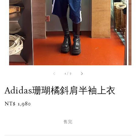
1
/
7
Adidas珊瑚橘斜肩半袖上衣
Regular
NT$ 1,980
售完
price
售完