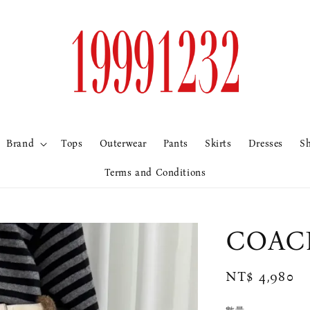
Brand
Tops
Outerwear
Pants
Skirts
Dresses
S
Terms and Conditions
COAC
Regular
NT$ 4,980
price