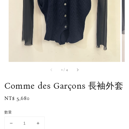
1
/
4
Comme des Garçons 長袖外套
Regular
NT$ 5,680
price
數量