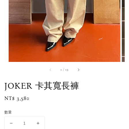
1
/
13
JOKER 卡其寬長褲
Regular
NT$ 3,580
price
數量