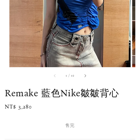
1
/
10
Remake 藍色Nike皺皺背心
Regular
NT$ 3,280
售完
price
售完