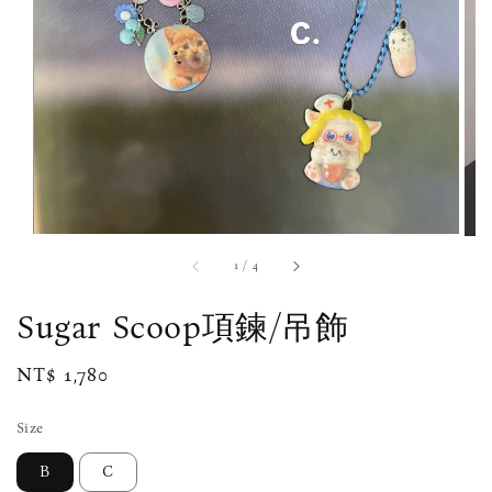
1
/
4
Sugar Scoop項鍊/吊飾
Regular
NT$ 1,780
price
Size
B
C