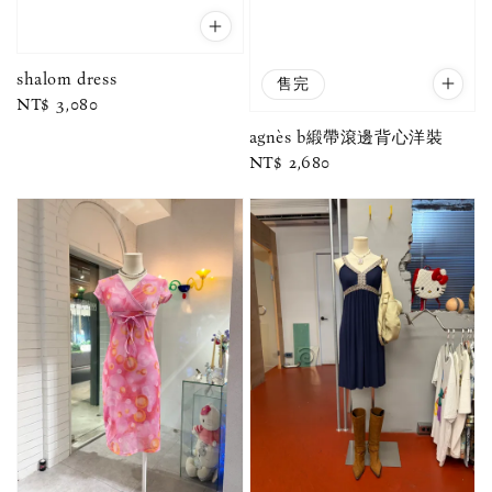
shalom dress
售完
Regular
NT$ 3,080
price
agnès b緞帶滾邊背心洋裝
Regular
NT$ 2,680
price