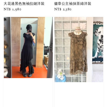
大花邊黑色無袖拉鏈洋裝
徽章公主袖抹茶綠洋裝
Regular
NT$ 1,980
Regular
NT$ 2,380
price
price