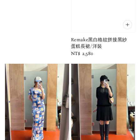
Remake黑白格紋拼接黑紗
蛋糕長裙/洋裝
Regular
NT$ 2,580
price