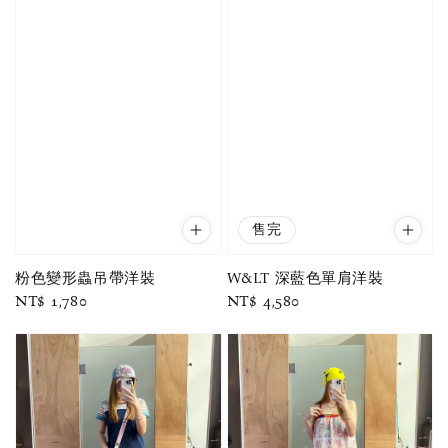
售完
粉色變形蟲吊帶洋裝
W&LT 深藍色單肩洋裝
Regular
NT$ 1,780
Regular
NT$ 4,580
price
price