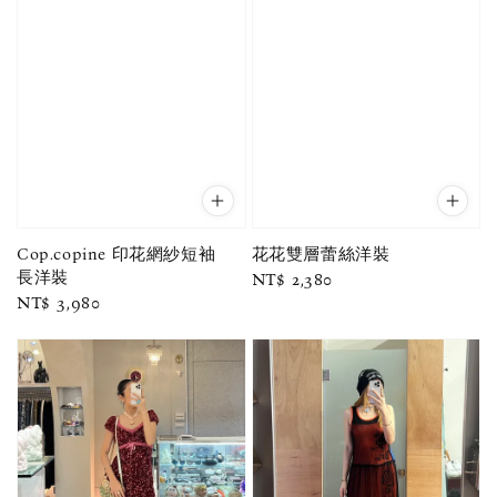
Cop.copine 印花網紗短袖
花花雙層蕾絲洋裝
長洋裝
Regular
NT$ 2,380
Regular
NT$ 3,980
price
price