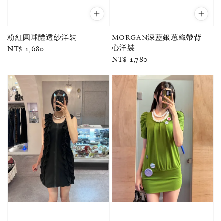
粉紅圓球體透紗洋裝
MORGAN深藍銀蔥織帶背
心洋裝
Regular
NT$ 1,680
Regular
NT$ 1,780
price
price