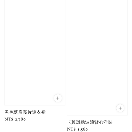
黑色落肩亮片連衣裙
Regular
NT$ 2,780
卡其斑點波浪背心洋裝
price
Regular
NT$ 1,580