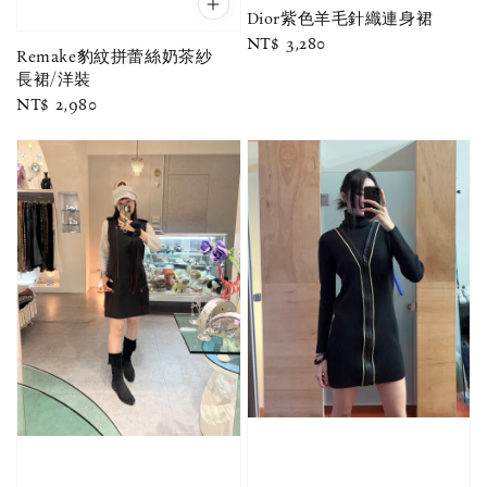
Dior紫色羊毛針織連身裙
Regular
NT$ 3,280
Remake豹紋拼蕾絲奶茶紗
price
長裙/洋裝
Regular
NT$ 2,980
price