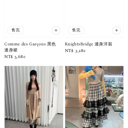
售完
售完
Comme des Garçons 黑色
KnightsBridge 連身洋裝
連身裙
Regular
NT$ 3,280
Regular
NT$ 5,680
price
price