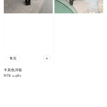
售完
卡其色洋裝
Regular
NT$ 2,980
price