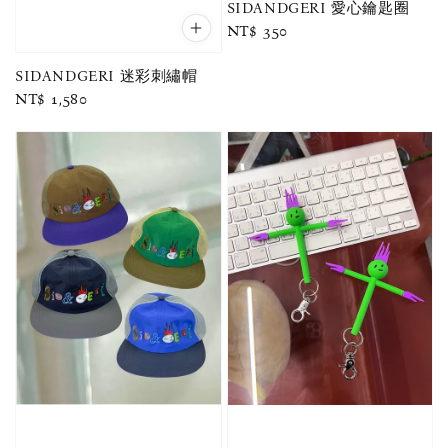
SIDANDGERI 愛心鑰匙圈
Regular
NT$ 350
price
SIDANDGERI 迷彩刺繡帽
Regular
NT$ 1,580
price