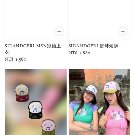
SIDANDGERI MSN短袖上
SIDANDGERI 籃球短褲
衣
Regular
NT$ 1,880
Regular
NT$ 1,580
price
price