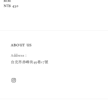
娃娃
Regular
NT$ 450
price
ABOUT US
Address：
台北市赤峰街49巷17號