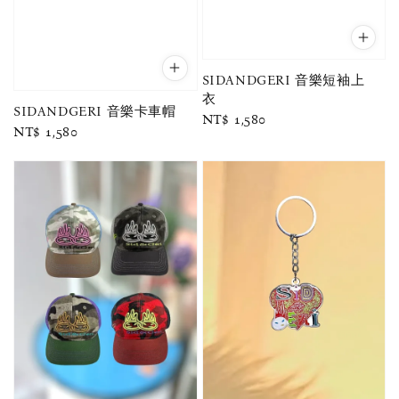
SIDANDGERI 音樂短袖上
衣
SIDANDGERI 音樂卡車帽
Regular
NT$ 1,580
Regular
NT$ 1,580
price
price