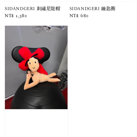
SIDANDGERI 刺繡尼龍帽
SIDANDGERI 鑰匙圈
Regular
NT$ 1,380
Regular
NT$ 680
price
price