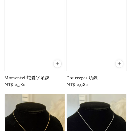
Momentel 蛇愛字項鍊
Courrèges 項鍊
Regular
NT$ 2,580
Regular
NT$ 2,980
price
price