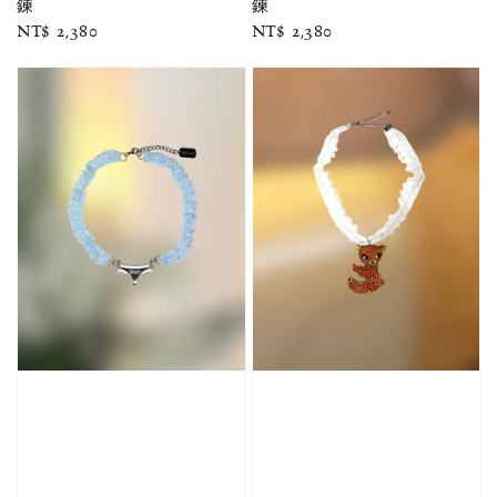
鍊
鍊
Regular
NT$ 2,380
Regular
NT$ 2,380
price
price