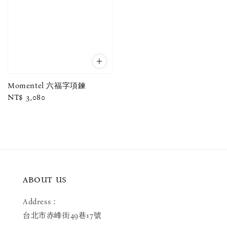
Momentel 六福字項鍊
Regular
NT$ 3,080
price
ABOUT US
Address：
台北市赤峰街49巷17號