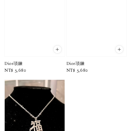
Dior項鍊
Dior項鍊
Regular
NT$ 5,680
Regular
NT$ 5,680
price
price