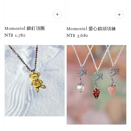
Momentel 鉚釘項圈
Momentel 愛心鎖頭項鍊
Regular
NT$ 1,780
Regular
NT$ 3,680
price
price