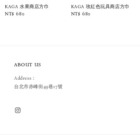
KAGA 水果商店方巾
KAGA 玫紅色玩具商店方巾
Regular
NT$ 680
Regular
NT$ 680
price
price
ABOUT US
Address：
台北市赤峰街49巷17號