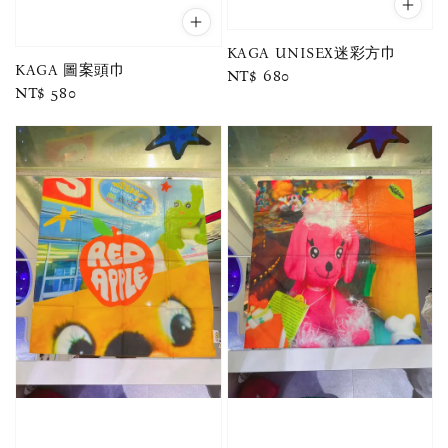
KAGA UNISEX迷彩方巾
KAGA 圖案頭巾
Regular
NT$ 680
Regular
NT$ 580
price
price